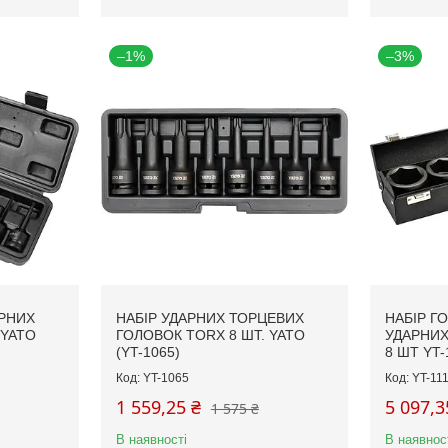
–1%
–3%
АРНИХ
НАБІР УДАРНИХ ТОРЦЕВИХ
НАБІР Г
 YATO
ГОЛОВОК TORX 8 ШТ. YATO
УДАРНИХ 
(YT-1065)
8 ШТ YT-
YT-1065
YT-11
1 559,25 ₴
5 097,3
1 575 ₴
В наявності
В наявнос