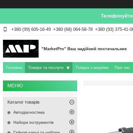
Телефонуйте 
+380 (99) 605-16-49
+380 (68) 064-58-78
+380 (93) 375-41-0
"MarketPro" Ваш надійний постачальник
Головна
Товари та послуги
Товари з акціями
Про нас
Каталог товарів
Автодіагностика
Набори інструментів
Гайкові ключі та набори