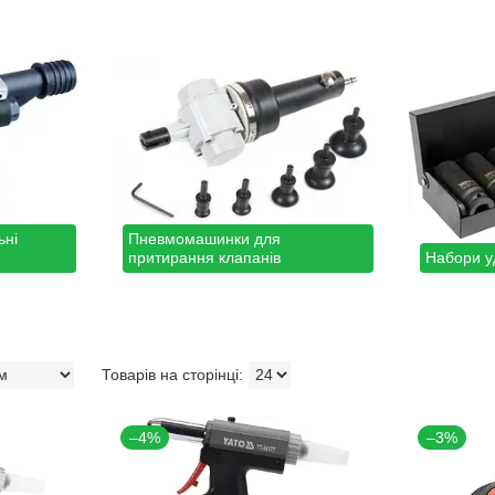
ьні
Пневмомашинки для
притирання клапанів
Набори у
–4%
–3%