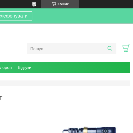
Кошик
елефонувати
алерея
Відгуки
Т