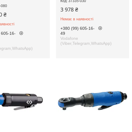
37335-030
-080
3 978 ₴
0 ₴
Немає в наявності
аявності
+380 (99) 605-16-
 605-16-
49
Vodafone
(Viber,Telegram,WhatsApp)
legram,WhatsApp)