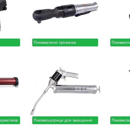
Пневматичні тріскачки
Пневмати
ерметиків
Пневмошприци для змащення
Пневмоза