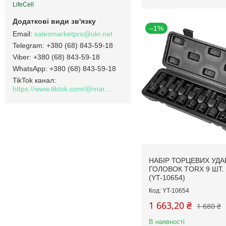
LifeCell
–1%
salesmarketpro@ukr.net
+380 (68) 843-59-18
+380 (68) 843-59-18
+380 (68) 843-59-18
TikTok канал
https://www.tiktok.com/@marketpro.in.ua
НАБІР ТОРЦЕВИХ УД
ГОЛОВОК TORX 9 ШТ.
(YT-10654)
YT-10654
1 663,20 ₴
1 680 ₴
В наявності