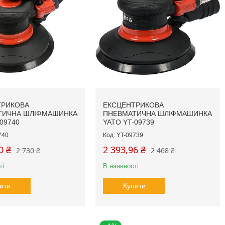
ТРИКОВА
ЕКСЦЕНТРИКОВА
ТИЧНА ШЛІФМАШИНКА
ПНЕВМАТИЧНА ШЛІФМАШИНКА
09740
YATO YT-09739
740
YT-09739
0 ₴
2 393,96 ₴
2 730 ₴
2 468 ₴
ті
В наявності
ити
Купити