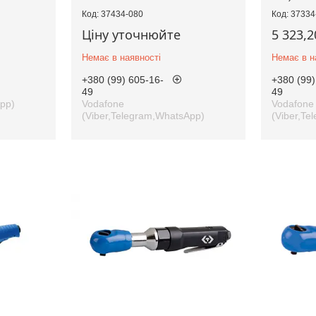
37434-080
37334
Ціну уточнюйте
5 323,2
Немає в наявності
Немає в н
+380 (99) 605-16-
+380 (99)
49
49
App)
Vodafone
Vodafone
(Viber,Telegram,WhatsApp)
(Viber,Te