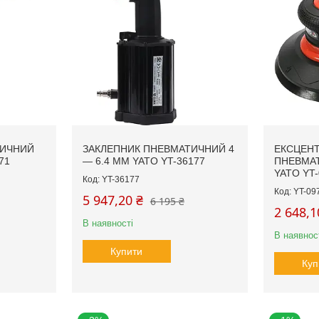
ТИЧНИЙ
ЗАКЛЕПНИК ПНЕВМАТИЧНИЙ 4
ЕКСЦЕН
71
— 6.4 ММ YATO YT-36177
ПНЕВМА
YATO YT-
YT-36177
YT-09
5 947,20 ₴
6 195 ₴
2 648,1
В наявності
В наявнос
Купити
Куп