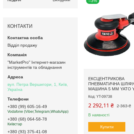
–3%
КОНТАКТИ
Відділ продажу
"MarketPro" Інтернет-магазин
інструментів та обладнання
ЕКСЦЕНТРИКОВА
ПНЕВМАТИЧНА ШЛІФ
вул. Петра Вершигори, 1, Київ,
МАШИНА 5 ММ YATO Y
Україна
YT-09738
2 292,11 ₴
2 363 ₴
+380 (99) 605-16-49
Vodafone (Viber,Telegram,WhatsApp)
В наявності
+380 (68) 064-58-78
Київстар
Купити
+380 (93) 375-41-08