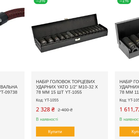
–3%
–1%
НАБІР ГОЛОВОК ТОРЦЕВИХ
НАБІР Г
УВАЛЬНА
УДАРНИХ YATO 1/2" М10-32 Х
УДАРНИХ 
T-09738
78 ММ 15 ШТ YT-1055
78 ММ 11
YT-1055
YT-10
2 328 ₴
1 611,7
2 400 ₴
В наявності
В наявнос
Купити
Куп