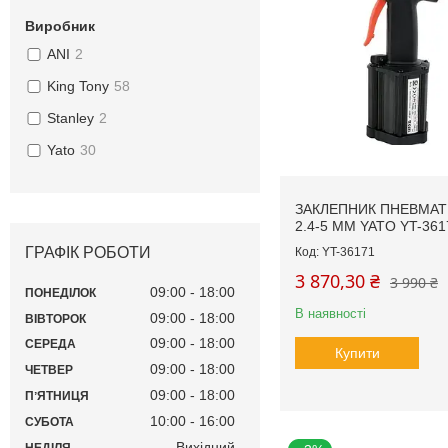
Виробник
ANI
2
King Tony
58
Stanley
2
Yato
30
ЗАКЛЕПНИК ПНЕВМА
2.4-5 ММ YATO YT-361
ГРАФІК РОБОТИ
YT-36171
3 870,30 ₴
3 990 ₴
09:00
18:00
ПОНЕДІЛОК
В наявності
09:00
18:00
ВІВТОРОК
09:00
18:00
СЕРЕДА
Купити
09:00
18:00
ЧЕТВЕР
09:00
18:00
ПʼЯТНИЦЯ
10:00
16:00
СУБОТА
Вихідний
НЕДІЛЯ