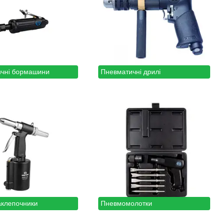
чні бормашини
Пневматичні дрилі
клепочники
Пневмомолотки