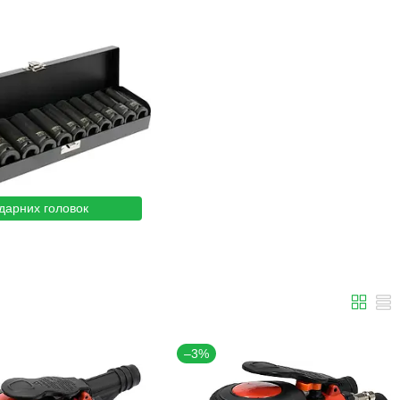
дарних головок
–3%