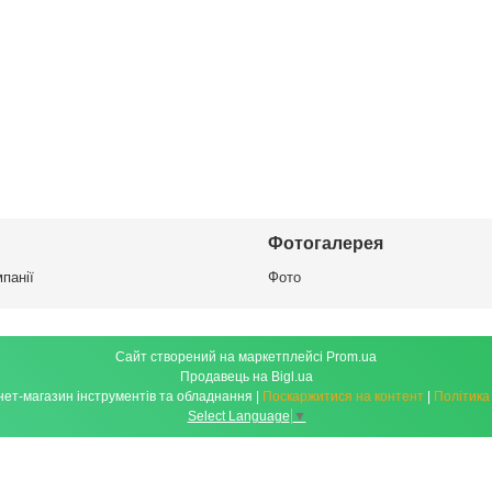
Фотогалерея
панії
Фото
Сайт створений на маркетплейсі
Prom.ua
Продавець на Bigl.ua
"MarketPro" Інтернет-магазин інструментів та обладнання |
Поскаржитися на контент
|
Політика
Select Language
▼