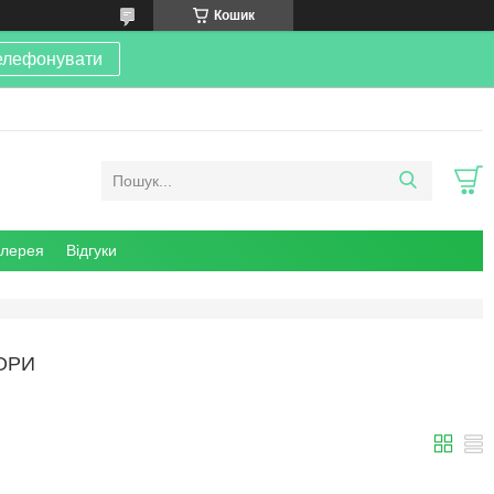
Кошик
елефонувати
алерея
Відгуки
ОРИ