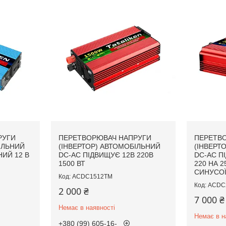
РУГИ
ПЕРЕТВОРЮВАЧ НАПРУГИ
ПЕРЕТВ
ІЛЬНИЙ
(ІНВЕРТОР) АВТОМОБІЛЬНИЙ
(ІНВЕРТ
ИЙ 12 В
DC-AC ПІДВИЩУЄ 12В 220В
DC-AC П
1500 ВТ
220 НА 2
СИНУСО
ACDC1512TM
ACDC
2 000 ₴
7 000 ₴
Немає в наявності
Немає в н
+380 (99) 605-16-