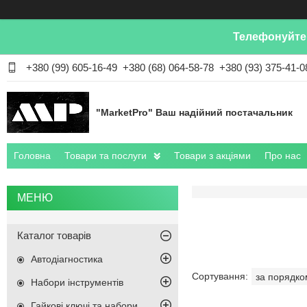
Телефонуйте 
+380 (99) 605-16-49
+380 (68) 064-58-78
+380 (93) 375-41-0
"MarketPro" Ваш надійний постачальник
Головна
Товари та послуги
Товари з акціями
Про нас
Каталог товарів
Автодіагностика
Набори інструментів
Гайкові ключі та набори