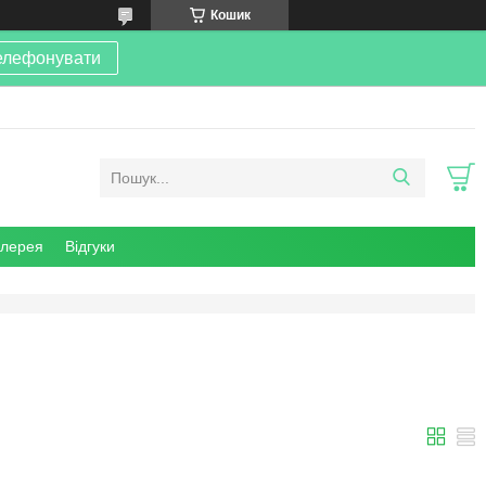
Кошик
елефонувати
алерея
Відгуки