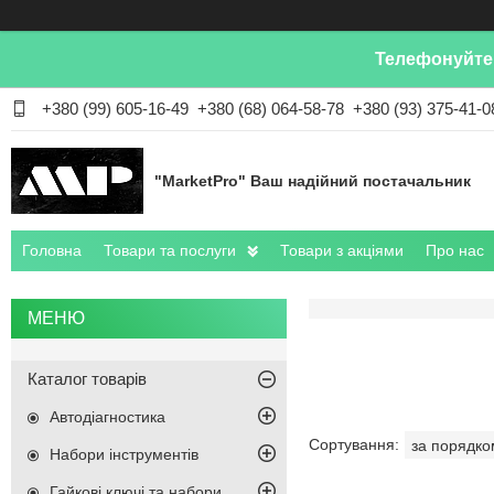
Телефонуйте 
+380 (99) 605-16-49
+380 (68) 064-58-78
+380 (93) 375-41-0
"MarketPro" Ваш надійний постачальник
Головна
Товари та послуги
Товари з акціями
Про нас
Каталог товарів
Автодіагностика
Набори інструментів
Гайкові ключі та набори