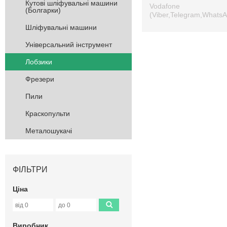
Кутові шліфувальні машини
Vodafone
(Болгарки)
(Viber,Telegram,Whats
Шліфувальні машини
Універсальний інструмент
Лобзики
Фрезери
Пили
Краскопульти
Металошукачі
ФІЛЬТРИ
Ціна
Виробник