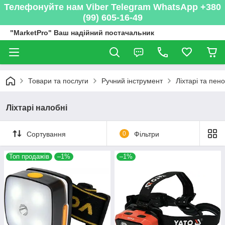
Телефонуйте нам Viber Telegram WhatsApp +380
(99) 605-16-49
"MarketPro" Ваш надійний постачальник
Товари та послуги
Ручний інструмент
Ліхтарі та пен
Ліхтарі налобні
Сортування
0
Фільтри
Топ продажів
–1%
–1%