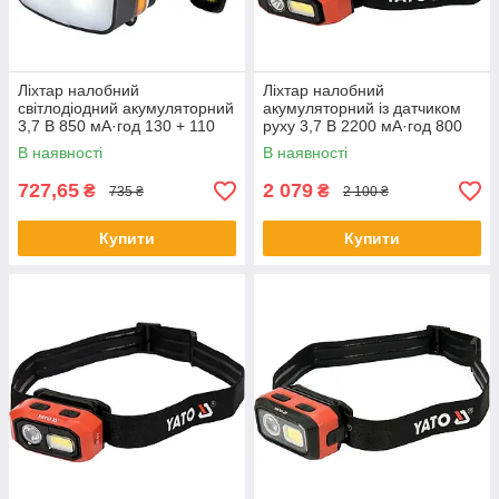
Ліхтар налобний
Ліхтар налобний
світлодіодний акумуляторний
акумуляторний із датчиком
3,7 В 850 мА·год 130 + 110
руху 3,7 В 2200 мА·год 800
лм VOREL 88677
лм YATO YT-08594
В наявності
В наявності
727,65
2 079
₴
₴
735 ₴
2 100 ₴
Купити
Купити