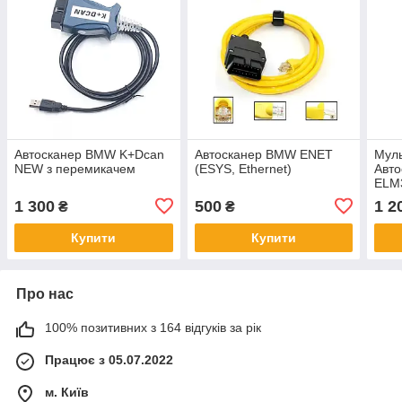
Автосканер BMW K+Dcan
Автосканер BMW ENET
Мул
NEW з перемикачем
(ESYS, Ethernet)
Авто
ELM3
(iOS
1 300
500
1 2
₴
₴
Купити
Купити
Про нас
100% позитивних з 164 відгуків за рік
Працює з 05.07.2022
м. Київ