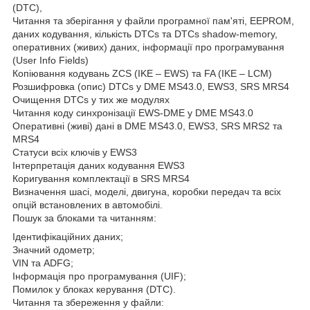
(DTC),
Читання та зберігання у файли програмної пам'яті, EEPROM,
даних кодування, кількість DTCs та DTCs shadow-memory,
оперативних (живих) даних, інформації про програмування
(User Info Fields)
Копіювання кодувань ZCS (IKE – EWS) та FA (IKE – LCM)
Розшифровка (опис) DTCs у DME MS43.0, EWS3, SRS MRS4
Очищення DTCs у тих же модулях
Читання коду синхронізації EWS-DME у DME MS43.0
Оперативні (живі) дані в DME MS43.0, EWS3, SRS MRS2 та
MRS4
Статуси всіх ключів у EWS3
Інтерпретація даних кодування EWS3
Коригування комплектації в SRS MRS4
Визначення шасі, моделі, двигуна, коробки передач та всіх
опцій встановлених в автомобілі.
Пошук за блоками та читанням:
Ідентифікаційних даних;
Значний одометр;
VIN та ADFG;
Інформація про програмування (UIF);
Помилок у блоках керування (DTC).
Читання та збереження у файли: