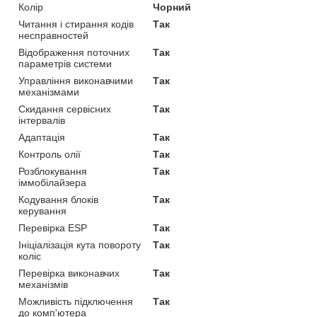
Колір
Чорний
Читання і стирання кодів
Так
несправностей
Відображення поточних
Так
параметрів системи
Управління виконавчими
Так
механізмами
Скидання сервісних
Так
інтервалів
Адаптація
Так
Контроль олії
Так
Розблокування
Так
іммобілайзера
Кодування блоків
Так
керування
Перевірка ESP
Так
Ініціалізація кута повороту
Так
коліс
Перевірка виконавчих
Так
механізмів
Можливість підключення
Так
до комп'ютера