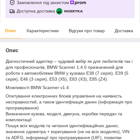
Замовлення під захистом
Доступна доставка
Опис
Характеристики
Відгуки про товар
Доставка
Опис
Діагностичний адаптер – чудовий вибір як для любителів так і
для професіоналів, BMW Scanner 1.4.0 призначений для
роботи з автомобілями BMW у кузовах E38 (7 серія), E39 (5
серія), E46 (3 серія), E53 (X5), E83 (X3), E85 (Z4).
Можливості BMW Scanner v1.4:
Опитування електронних блоків управління на наявність
несправностей, а також ідентифікація даних (інформація про
програмування)
Визначення кузова, моделі, двигуна, коробки передач та
комплектації
Пошук всіх модулів та читання ідентифікаційних даних,
значення одометра + коригування (не на всіх моделях), VIN
та ADFG, інформації про програмування (UIF), помилки