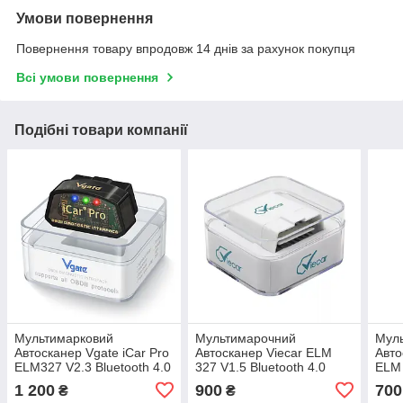
Умови повернення
Повернення товару впродовж 14 днів за рахунок покупця
Всі умови повернення
Подібні товари компанії
Мультимарковий
Мультимарочний
Мул
Автосканер Vgate iCar Pro
Автосканер Viecar ELM
Авт
ELM327 V2.3 Bluetooth 4.0
327 V1.5 Bluetooth 4.0
ELM 
(iOS + Andoid)
(iOS + Andoid)
Ando
1 200
900
700
₴
₴