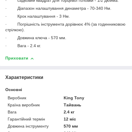
· садковий квадрат для торцевої головки - 1/2 дюйма.
· Діапазон налаштування динаметра - 70-340 Нм.
· Крок налаштування - 3 Нм.
· Погрішність інструмента дорівнює 4% (за годинниковою
стрілкою).
· Довжина ключа - 570 мм.
· Вага - 2.4 кг.
Приховати
Характеристики
Основні
Виробник
King Tony
Країна виробник
Тайвань
Вага
2.4 кг
Гарантійний термін
12 міс
Довжина інструменту
570 мм