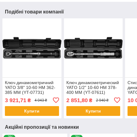
Подібні товари компанії
Ключ динамометричний
Ключ динамометрический
Сти
YATO 3/8" 10-60 НМ 362-
YATO 1/2" 10-60 НМ 378-
дин
385 ММ (YT-07731)
400 ММ (YT-07611)
YATO
0178
3 921,71
2 851,80
10 
₴
₴
4 043 ₴
2 940 ₴
Купити
Купити
Акційні пропозиції та новинки