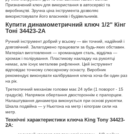
Призначений ключ для використання в автосервісі та
виробництві. Зручна ціна інструмента дозволяє
використовувати його власників і будівельників.
Купити динамометричний ключ 1/2" Кінг
Тоні 34423-2A
Ручний інструмент добрий у всьому — він точний, надійний і
довговічний. Залагоджено працювати за будь-яких обставин.
Матеріал виготовлення — хроманадия сталь, відділка —
хромаж і полірування. Пластикову накладку на рукоятці
немає, але існує металеве рифлення. Цей інструмент
відповідає точному слюсарному оснасту. Виробник
рекомендує виконувати калібрування ключа хоча-би один раз
на рік.
Третеотичний механізм головки має 24 зуби (1 поворот - 15
градусів). Напрямок обертання двостороннім є прапорцем.
Налаштування динаметра виконується при основі рукоятки.
Шкала подвійна — у Ньютона на метр і кілограм сили на
метр.
Технічні характеристики ключа King Tony 34423-
2A: