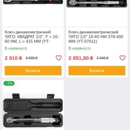
Ключ динамометричний
Ключ динамометрический
YATO: КВАДРАТ 1/2", F = 10-
YATO 1/2" 10-60 НМ 378-400
60 НМ, L = 415 ММ (YT-
ММ (YT-07611)
07612)
В наявності
В наявності
2 910
2 851,80
₴
₴
3 000 ₴
2 940 ₴
Купити
Купити
–1%