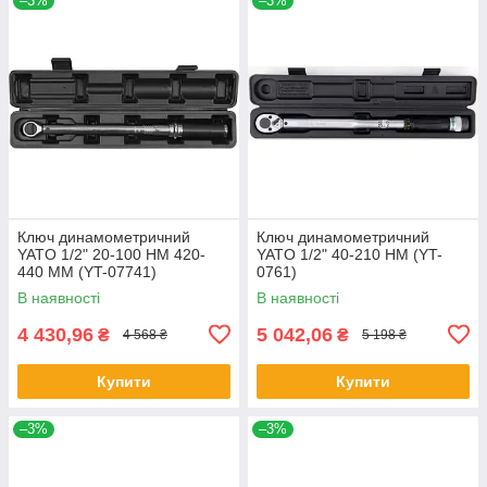
–3%
–3%
Ключ динамометричний
Ключ динамометричний
YATO 1/2" 20-100 НМ 420-
YATO 1/2" 40-210 НМ (YT-
440 ММ (YT-07741)
0761)
В наявності
В наявності
4 430,96
5 042,06
₴
₴
4 568 ₴
5 198 ₴
Купити
Купити
–3%
–3%