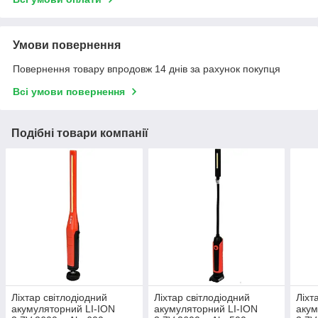
Умови повернення
Повернення товару впродовж 14 днів за рахунок покупця
Всі умови повернення
Подібні товари компанії
Ліхтар світлодіодний
Ліхтар світлодіодний
Ліхт
акумуляторний LI-ION
акумуляторний LI-ION
акум