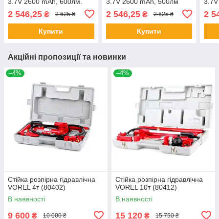
3.7V 2600 mAh, 600лм.
3.7V 2600 mAh, 500лм
3.7V
YATO YT-08519
YATO YT-08527
YAT
2 546,25
2 546,25
2 5
₴
₴
2 625 ₴
2 625 ₴
Купити
Купити
Акційні пропозиції та новинки
–4%
–4%
Стійка розпірна гідравлічна
Стійка розпірна гідравлічна
VOREL 4т (80402)
VOREL 10т (80412)
В наявності
В наявності
9 600
15 120
₴
₴
10 000 ₴
15 750 ₴