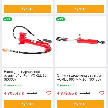
Купити
Купити
–3%
–3%
Насос для гідравлічної
розпірної стійки VOREL 10т
Стяжка гідравлічна з гачками
(80330)
VOREL 660 ММ 10т (80450)
В наявності
В наявності
4 705,47
4 379,55
₴
₴
4 851 ₴
4 515 ₴
Купити
Купити