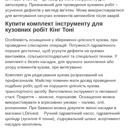
автосервісу. Призначений для проведення кузовних робіт –
усунення дефектів у вигляді вм'ятин. Може використовуватися
для витягування несучих елементів автомобіля після аварій.
Купити комплект інструменту для
кузовних робіт Кінг Тоні
Особливість оснащення у збереженні цілісності кузова, при
проведенні слюсарних операцій. Потужності гідравлічного
поршня достатньо, щоб усунути дефекти на кузовах
вантажівок, сільськогосподарської та спеціальної техніки. У
комплекті є безліч насадок, для зручного захоплення або
упору елементів кузова, при витягуванні.
Комплект для редагування кузова розрахований на
професіоналів. Майстер повинен мати досвід проведення
подібних робіт, щоб не порушити цілісність кузова
транспортного засобу. Виготовлено інструмент із легованої
сталі. Покриття – захисне, порошкове. Оснащення можна
використовувати в агресивних умовах – паливо, олії,
розчинники. При бажанні можна докупити змінні насадки в
магазині LDinvest. Ручний гідравлічний насос, гідравлічний
циліндр (зусилля 4 тонни), з'єднувальний шланг, асортимент
насадок-захоплень.