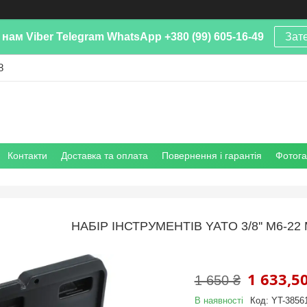
нам Viber Telegram WhatsApp +380 (99) 605-16-49
Зат
8
Контакти
Доставка та оплата
Повернення і гарантія
Фотог
НАБІР ІНСТРУМЕНТІВ YATO 3/8'' М6-22
1 633,50
1 650 ₴
В наявності
Код:
YT-3856