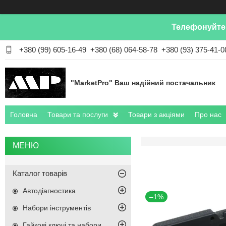
Телефонуйте 
+380 (99) 605-16-49
+380 (68) 064-58-78
+380 (93) 375-41-0
"MarketPro" Ваш надійний постачальник
Головна
Товари та послуги
Товари з акціями
Про нас
Каталог товарів
Автодіагностика
–1%
Набори інструментів
Гайкові ключі та набори