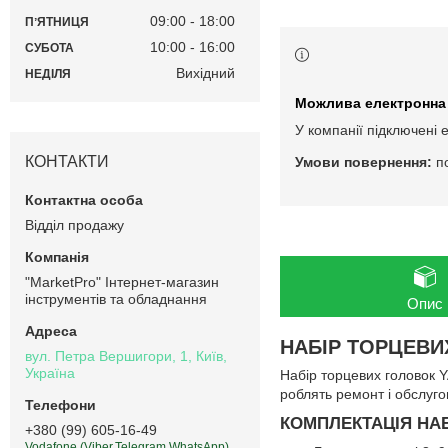
09:00
18:00
ПʼЯТНИЦЯ
10:00
16:00
СУБОТА
Вихідний
НЕДІЛЯ
У компанії підключені 
КОНТАКТИ
п
Відділ продажу
"MarketPro" Інтернет-магазин
інструментів та обладнання
Опис
НАБІР ТОРЦЕВИХ
вул. Петра Вершигори, 1, Київ,
Україна
Набір торцевих головок Y
роблять ремонт і обслуго
КОМПЛЕКТАЦІЯ НАБ
+380 (99) 605-16-49
Vodafone (Viber,Telegram,WhatsApp)