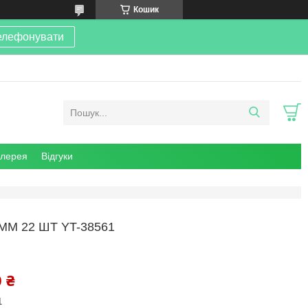
Кошик
елефонувати
алерея
Відгуки
 ММ 22 ШТ YT-38561
 ₴
1