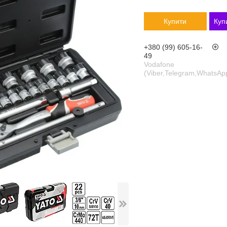
Купити
Куп
+380 (99) 605-16-
49
Vodafone
(Viber,Telegram,WhatsAp