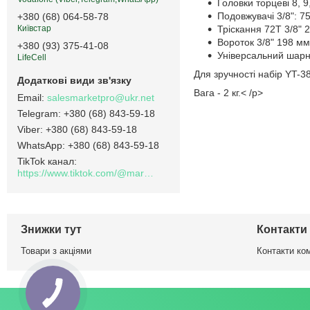
Головки торцеві 8, 9
Подовжувачі 3/8": 75
+380 (68) 064-58-78
Тріскання 72T 3/8" 
Київстар
Вороток 3/8" 198 мм
+380 (93) 375-41-08
Універсальний шарні
LifeCell
Для зручності набір YT-3
Вага - 2 кг.< /p>
salesmarketpro@ukr.net
+380 (68) 843-59-18
+380 (68) 843-59-18
+380 (68) 843-59-18
TikTok канал
https://www.tiktok.com/@marketpro.in.ua
Знижки тут
Контакти
Товари з акціями
Контакти ком