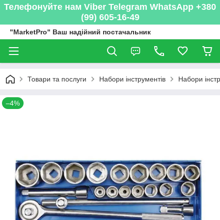
Телефонуйте нам Viber Telegram WhatsApp +380
(99) 605-16-49
"MarketPro" Ваш надійний постачальник
Товари та послуги
Набори інструментів
Набори інстр
–4%