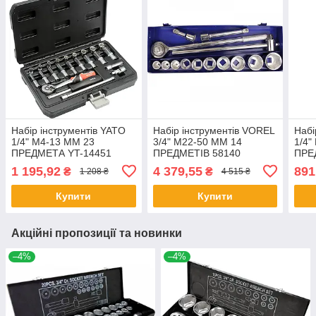
Набір інструментів YATO
Набір інструментів VOREL
Набі
1/4" М4-13 ММ 23
3/4" М22-50 ММ 14
1/4"
ПРЕДМЕТА YT-14451
ПРЕДМЕТІВ 58140
ПРЕ
1 195,92
4 379,55
891
₴
₴
1 208 ₴
4 515 ₴
Купити
Купити
Акційні пропозиції та новинки
–4%
–4%