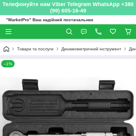
Телефонуйте нам Viber Telegram WhatsApp +380
(99) 605-16-49
"MarketPro" Ваш надійний постачальник
Товари та послуги
Динамометричний інструмент
Дин
–1%