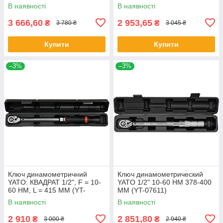
В наявності
В наявності
3 666,60
2 953,65
₴
₴
3 780 ₴
3 045 ₴
Купити
Купити
–3%
–3%
Ключ динамометричний
Ключ динамометрический
YATO: КВАДРАТ 1/2", F = 10-
YATO 1/2" 10-60 НМ 378-400
60 НМ, L = 415 ММ (YT-
ММ (YT-07611)
07612)
В наявності
В наявності
2 910
2 851,80
₴
₴
3 000 ₴
2 940 ₴