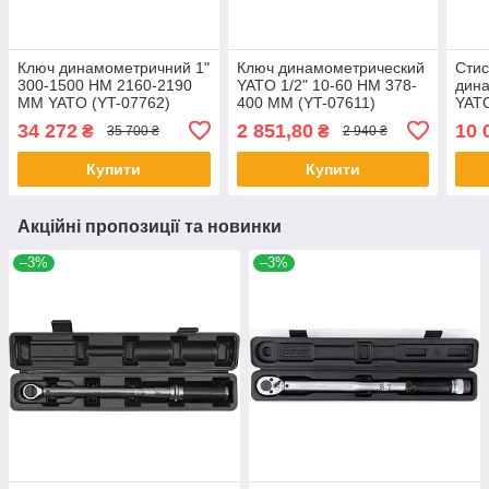
Ключ динамометричний 1"
Ключ динамометрический
Сти
300-1500 НМ 2160-2190
YATO 1/2" 10-60 НМ 378-
дин
ММ YATO (YT-07762)
400 ММ (YT-07611)
YATO
0178
34 272
2 851,80
10 
₴
₴
35 700 ₴
2 940 ₴
Купити
Купити
Акційні пропозиції та новинки
–3%
–3%