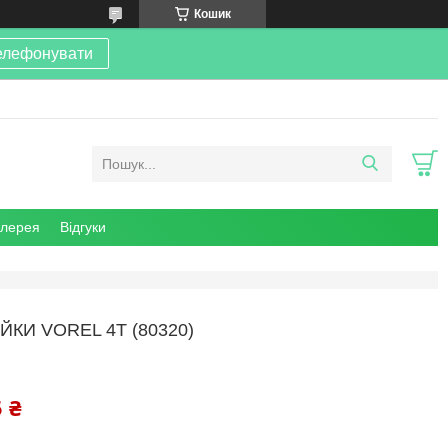
Кошик
елефонувати
алерея
Відгуки
ЙКИ VOREL 4Т (80320)
 ₴