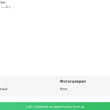
 bar
 — 4 т.
Фотогалерея
панії
Фото
Сайт створений на маркетплейсі
Prom.ua