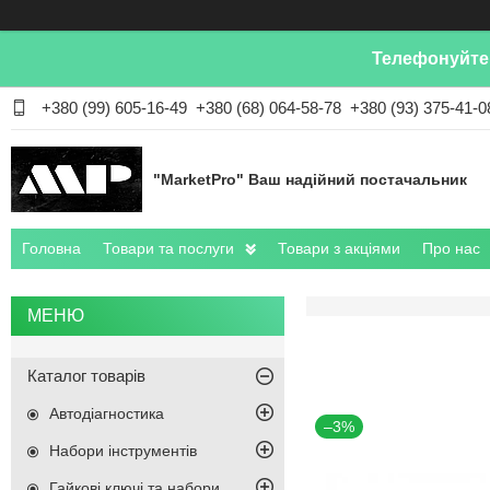
Телефонуйте 
+380 (99) 605-16-49
+380 (68) 064-58-78
+380 (93) 375-41-0
"MarketPro" Ваш надійний постачальник
Головна
Товари та послуги
Товари з акціями
Про нас
Каталог товарів
Автодіагностика
–3%
Набори інструментів
Гайкові ключі та набори