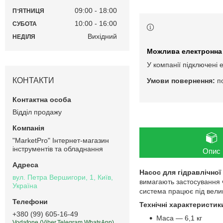
09:00
18:00
ПʼЯТНИЦЯ
10:00
16:00
СУБОТА
Вихідний
НЕДІЛЯ
У компанії підключені 
КОНТАКТИ
п
Відділ продажу
"MarketPro" Інтернет-магазин
інструментів та обладнання
Опис
Насос для гідравлічної
вул. Петра Вершигори, 1, Київ,
вимагають застосування ч
Україна
система працює під вели
Технічні характеристик
+380 (99) 605-16-49
Маса — 6,1 кг
Vodafone (Viber,Telegram,WhatsApp)