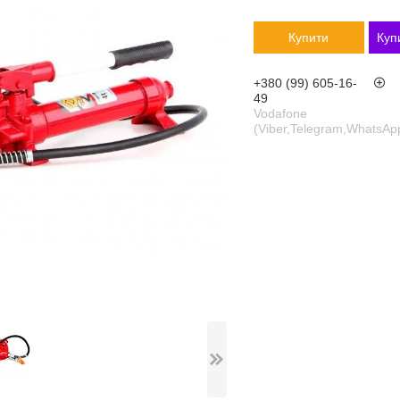
Купити
Куп
+380 (99) 605-16-
49
Vodafone
(Viber,Telegram,WhatsAp