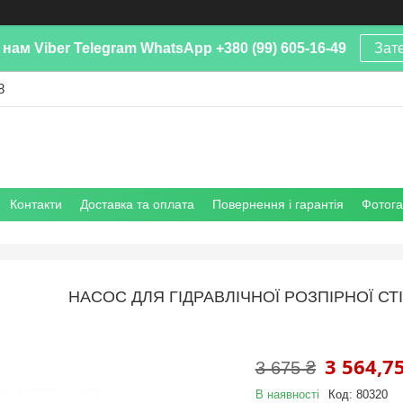
нам Viber Telegram WhatsApp +380 (99) 605-16-49
Зат
8
Контакти
Доставка та оплата
Повернення і гарантія
Фотог
НАСОС ДЛЯ ГІДРАВЛІЧНОЇ РОЗПІРНОЇ СТІ
3 564,75
3 675 ₴
В наявності
Код:
80320