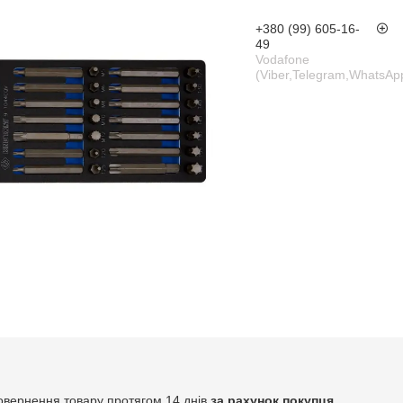
+380 (99) 605-16-
49
Vodafone
(Viber,Telegram,WhatsAp
овернення товару протягом 14 днів
за рахунок покупця