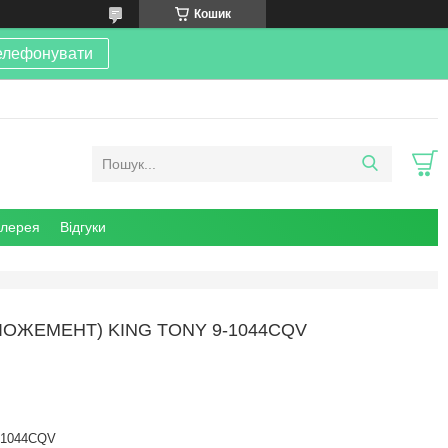
Кошик
елефонувати
алерея
Відгуки
A ЛОЖЕМЕНТ) KING TONY 9-1044CQV
-1044CQV