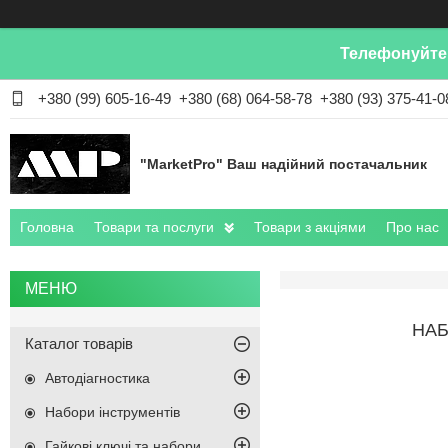
Телефонуйте 
+380 (99) 605-16-49
+380 (68) 064-58-78
+380 (93) 375-41-0
"MarketPro" Ваш надійний постачальник
Головна
Товари та послуги
Товари з акціями
Про нас
НАБ
Каталог товарів
Автодіагностика
Набори інструментів
Гайкові ключі та набори