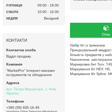
09:00
18:00
ПʼЯТНИЦЯ
10:00
16:00
СУБОТА
Вихідний
НЕДІЛЯ
Опис
КОНТАКТИ
Набір біт із тримачем
Приєднувальний квадрат:
Кількість предметів у наб
Відділ продажу
Наконечник: шестигранник 
Маркировка бит Torx: T45
Маркування біт HEX: H5, 
"MarketPro" Інтернет-магазин
Маркування біт Spline: M
інструментів та обладнання
вул. Петра Вершигори, 1, Київ,
Україна
+380 (99) 605-16-49
Vodafone (Viber,Telegram,WhatsApp)