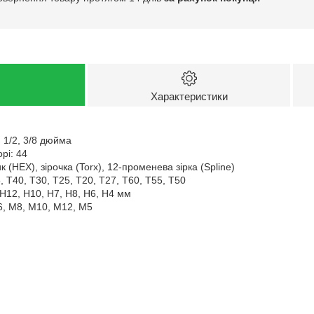
Характеристики
 1/2, 3/8 дюйма
орі: 44
(HEX), зірочка (Torx), 12-променева зірка (Spline)
, T40, T30, T25, T20, T27, T60, T55, T50
H12, H10, H7, H8, H6, H4 мм
6, M8, M10, M12, M5