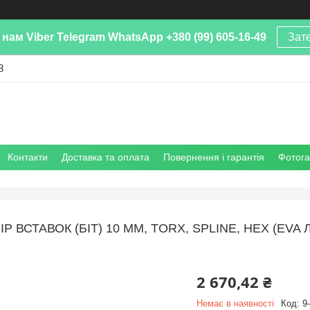
нам Viber Telegram WhatsApp +380 (99) 605-16-49
Зат
8
Контакти
Доставка та оплата
Повернення і гарантія
Фотог
ІР ВСТАВОК (БІТ) 10 ММ, TORX, SPLINE, HEX (EV
2 670,42 ₴
Немає в наявності
Код:
9