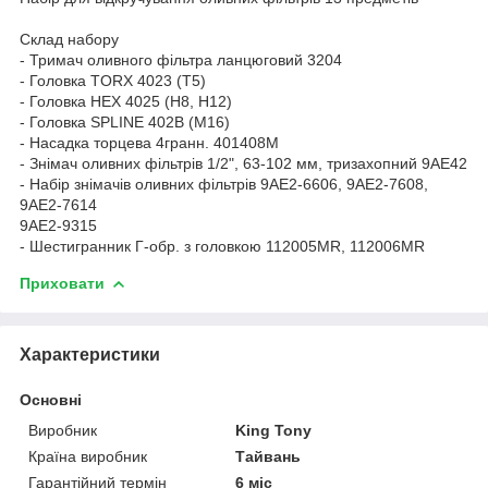
Склад набору
- Тримач оливного фільтра ланцюговий 3204
- Головка TORX 4023 (Т5)
- Головка HEX 4025 (H8, H12)
- Головка SPLINE 402B (M16)
- Насадка торцева 4гранн. 401408M
- Знімач оливних фільтрів 1/2", 63-102 мм, тризахопний 9AE42
- Набір знімачів оливних фільтрів 9AE2-6606, 9AE2-7608,
9AE2-7614
9AE2-9315
- Шестигранник Г-обр. з головкою 112005MR, 112006MR
Приховати
Характеристики
Основні
Виробник
King Tony
Країна виробник
Тайвань
Гарантійний термін
6 міс