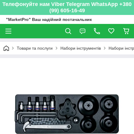
Телефонуйте нам Viber Telegram WhatsApp +380
(99) 605-16-49
"MarketPro" Ваш надійний постачальник
Товари та послуги
Набори інструментів
Набори інст