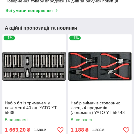
Повернення товару впродовж 14 днів за рахунок покупця
Всі умови повернення
Акційні пропозиції та новинки
–1%
–1%
Набір біт із тримачем у
Набір знімачів стопорних
ложементі 40 од. YATO YT-
кілець 4 предметів
5538
(ложемент) YATO YT-55443
В наявності
В наявності
1 663,20
1 188
₴
₴
1 680 ₴
1 200 ₴