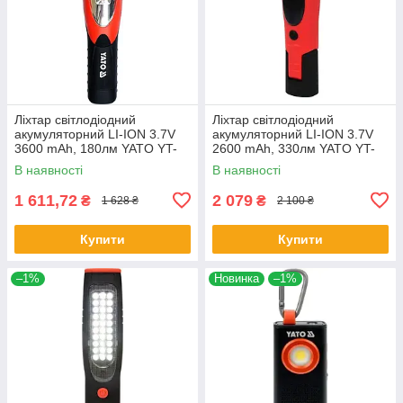
Ліхтар світлодіодний
Ліхтар світлодіодний
акумуляторний LI-ION 3.7V
акумуляторний LI-ION 3.7V
3600 mAh, 180лм YATO YT-
2600 mAh, 330лм YATO YT-
08502
085081
В наявності
В наявності
1 611,72
2 079
₴
₴
1 628 ₴
2 100 ₴
Купити
Купити
–1%
Новинка
–1%