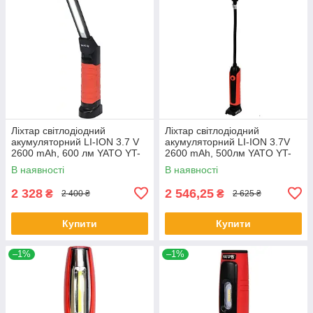
Ліхтар світлодіодний
Ліхтар світлодіодний
акумуляторний LI-ION 3.7 V
акумуляторний LI-ION 3.7V
2600 mAh, 600 лм YATO YT-
2600 mAh, 500лм YATO YT-
08518
08527
В наявності
В наявності
2 328
2 546,25
₴
₴
2 400 ₴
2 625 ₴
Купити
Купити
–1%
–1%