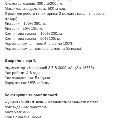
Кількість люменів: 380 лм/200 лм.
Максимальна дальність: 500 м-код.
6 режимів роботи (2 ліхтарики, 2 похідні ліхтарі, 2 червоні
ліхтарі):
Ліхтарик – 100% 380лм.
Ліхтарик - 50% 190лм.
Кемпінгова лампа – 100% 200лм.
Кемпінгова лампа – 50% 100лм.
Червона лампа – постійне світло 100%.
Червона лампа - сигнальна лампа (блимає).
Джерело енергії:
Акумулятор: літій-іонний 3,7 В 3000 мАг (2 х 18650).
Час роботи: 4-8 годин.
Час заряджання: 5 години.
Заряджання: USB-кабель.
Конструкція та особливості:
Функція
POWERBANK
– можливість заряджати багато
повсякденних пристроїв.
Матеріал: ABS.
Ручка складна (ручка).