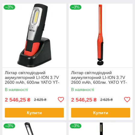
–3%
–3%
Ліхтар світлодіодний
Ліхтар світлодіодний
акумуляторний LI-ION 3.7V
акумуляторний LI-ION 3.7V
2600 mAh, 600лм YATO YT-
2600 mAh, 600лм. YATO YT-
08558
08519
В наявності
В наявності
2 546,25
2 546,25
₴
₴
2 625 ₴
2 625 ₴
Купити
Купити
–3%
–3%