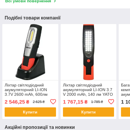
Всі умови повернення
Подібні товари компанії
Ліхтар світлодіодний
Ліхтар світлодіодний
Бага
акумуляторний LI-ION
акумуляторний LI-ION 3.7
кемп
3.7V 2600 mAh, 600лм
V 2000 mAh, 140 лм YATO
акум
YATO YT-08558
YT-08507
ION 
2 546,25
1 767,15
1 1
₴
₴
2 625 ₴
1 785 ₴
380
MIX
Купити
Купити
Акційні пропозиції та новинки