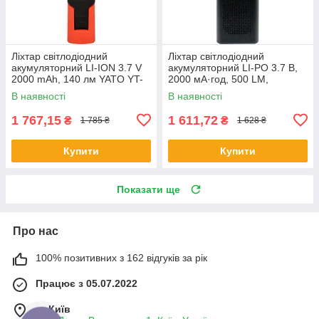
Ліхтар світлодіодний
Ліхтар світлодіодний
акумуляторний LI-ION 3.7 V
акумуляторний LI-PO 3.7 В,
2000 mAh, 140 лм YATO YT-
2000 мА·год, 500 LM,
08507
ДІНАМІК 3 W BLUETOOTH
В наявності
В наявності
YATO YT-08557
1 767,15
1 611,72
₴
₴
1 785 ₴
1 628 ₴
Купити
Купити
Показати ще
Про нас
100% позитивних з 162 відгуків за рік
Працює з 05.07.2022
м. Київ