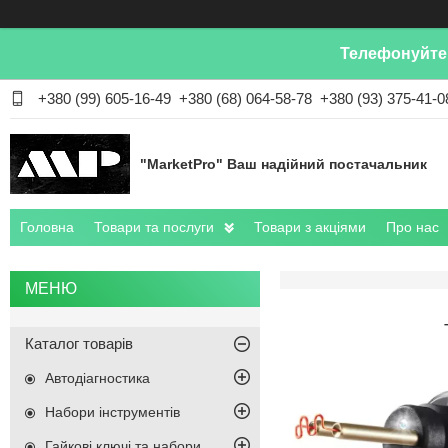
Телефонуйте 
+380 (99) 605-16-49
+380 (68) 064-58-78
+380 (93) 375-41-0
"MarketPro" Ваш надійний постачальник
Головна
Товари та послуги
Товари з акціями
Про нас
Каталог товарів
Автодіагностика
Набори інструментів
Гайкові ключі та набори