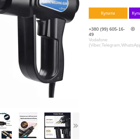
Купити
Куп
+380 (99) 605-16-
49
Vodafone
(Viber,Telegram,WhatsAp