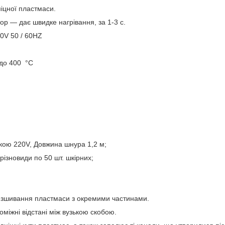
іцної пластмаси.
р — дає швидке нагрівання, за 1-3 с.
0V 50 / 60HZ
 до 400 °C
.
кою 220V, Довжина шнура 1,2 м;
різновиди по 50 шт. шкірних;
я зшивання пластмаси з окремими частинами.
оміжні відстані між вузькою скобою.