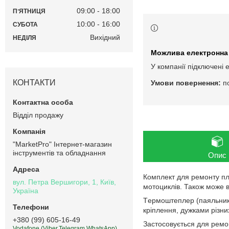
09:00
18:00
ПʼЯТНИЦЯ
10:00
16:00
СУБОТА
Вихідний
НЕДІЛЯ
У компанії підключені 
КОНТАКТИ
п
Відділ продажу
"MarketPro" Інтернет-магазин
інструментів та обладнання
Опис
Комплект для ремонту пл
вул. Петра Вершигори, 1, Київ,
мотоциклів. Також може в
Україна
Тepмоштeплep (паяльник)
кріплення, дужками різни
+380 (99) 605-16-49
Застосовується для ремон
Vodafone (Viber,Telegram,WhatsApp)