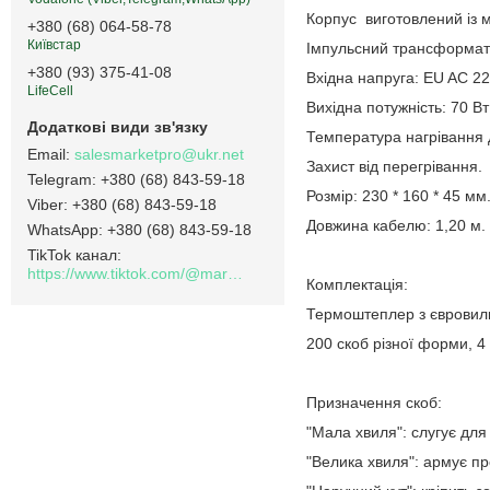
Корпус виготовлений із м
+380 (68) 064-58-78
Київстар
Імпульсний трансформато
+380 (93) 375-41-08
Вхідна напруга: EU AC 22
LifeCell
Вихідна потужність: 70 Вт
Температура нагрівання
salesmarketpro@ukr.net
Захист від перегрівання.
+380 (68) 843-59-18
Розмір: 230 * 160 * 45 мм
+380 (68) 843-59-18
Довжина кабелю: 1,20 м.
+380 (68) 843-59-18
TikTok канал
https://www.tiktok.com/@marketpro.in.ua
Комплектація:
Термоштeплep з євровил
200 скоб різної форми, 4 
Призначення скоб:
"Мала хвиля": слугує дл
"Велика хвиля": армує пр