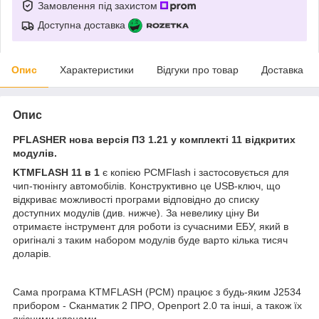
Замовлення під захистом
Доступна доставка
Опис
Характеристики
Відгуки про товар
Доставка
Опис
PFLASHER нова версія ПЗ 1.21 у комплекті 11 відкритих
модулів.
KTMFLASH 11 в 1
є копією PCMFlash і застосовується для
чип-тюнінгу автомобілів. Конструктивно це USB-ключ, що
відкриває можливості програми відповідно до списку
доступних модулів (див. нижче). За невелику ціну Ви
отримаєте інструмент для роботи із сучасними ЕБУ, який в
оригіналі з таким набором модулів буде варто кілька тисяч
доларів.
Сама програма KTMFLASH (PCM) працює з будь-яким J2534
прибором - Сканматик 2 ПРО, Openport 2.0 та інші, а також їх
якісними клонами.