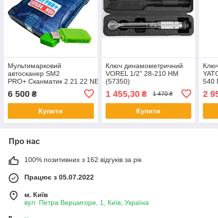
Мультимарковий
Ключ динамометричний
Клю
автосканер SM2
VOREL 1/2" 28-210 НМ
YATO
PRO+ Сканматик 2.21.22 NEW
(57350)
540 
J2534 VCI + USB ключ
6 500
1 455,30
2 9
₴
₴
1 470 ₴
KTMFLASH 67 в 1
Купити
Купити
Про нас
100% позитивних з 162 відгуків за рік
Працює з 05.07.2022
м. Київ
вул. Петра Вершигори, 1, Київ, Україна