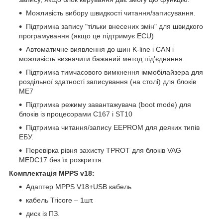
Можливість вибору швидкості читання/записування.
Підтримка запису "тільки внесених змін" для швидкого
програмування (якщо це підтримує ECU)
Автоматичне виявлення до шин K-line і CAN і
можливість визначити бажаний метод під'єднання.
Підтримка тимчасового вимкнення іммобілайзера для
роздільної здатності записування (на столі) для блоків
ME7
Підтримка режиму завантажувача (boot mode) для
блоків із процесорами C167 і ST10
Підтримка читання/запису EEPROM для деяких типів
ЕБУ.
Перевірка рівня захисту TPROT для блоків VAG
MEDC17 без їх розкриття.
Комплектація MPPS v18:
Адаптер MPPS V18+USB кабель
кабель Tricore – 1шт.
диск із ПЗ.