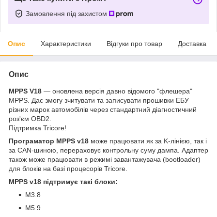
Замовлення під захистом
Опис
Характеристики
Відгуки про товар
Доставка
Опис
MPPS V18
— оновлена версія давно відомого "флешера"
MPPS. Дає змогу зчитувати та записувати прошивки ЕБУ
різних марок автомобілів через стандартний діагностичний
роз'єм OBD2.
Підтримка Tricore!
Програматор MPPS v18
може працювати як за K-лінією, так і
за CAN-шиною, перераховує контрольну суму дампа. Адаптер
також може працювати в режимі завантажувача (bootloader)
для блоків на базі процесорів Tricore.
MPPS v18 підтримує такі блоки:
M3.8
M5.9