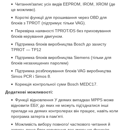
Читання/запис усіх видів EEPROM, IROM, XROM (де
це можливо).
Короткі функції для прошивання через OBD для
блоків з TPROT (підтримує тільки VAG).
Перевірка наявності TPROT/DS без приховування
блоків керування двигуном.
Підтримка блоків виробництва Bosch до захисту
TPROT — ТР12
Підтримка блоків виробництва Siemens (тільки для
блоків незахищених паролем)
Підтримка розблокування блоків VAG виробництва
Simos PCR і Simos 8.
Корекція контрольної суми Bosch MEDC17.
Додаткові можливості:
Функції відновлення У деяких випадках МРРS може
відновити ЕБУ, до яких не можуть під'єднатися інші
прилади на деяких контролерах він працює, навіть коли
програма затерта в пам'яті.
Можливість вибору повного/ часткового читання й
запису, якщо блок керування дає змогу цю функцію.