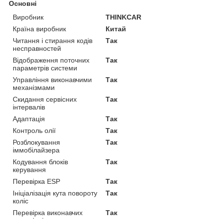
Основні
Виробник
THINKCAR
Країна виробник
Китай
Читання і стирання кодів
Так
несправностей
Відображення поточних
Так
параметрів системи
Управління виконавчими
Так
механізмами
Скидання сервісних
Так
інтервалів
Адаптація
Так
Контроль олії
Так
Розблокування
Так
іммобілайзера
Кодування блоків
Так
керування
Перевірка ESP
Так
Ініціалізація кута повороту
Так
коліс
Перевірка виконавчих
Так