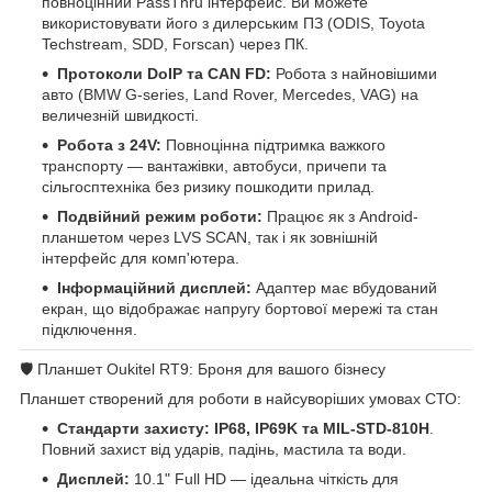
повноцінний PassThru інтерфейс. Ви можете
використовувати його з дилерським ПЗ (ODIS, Toyota
Techstream, SDD, Forscan) через ПК.
Протоколи DoIP та CAN FD:
Робота з найновішими
авто (BMW G-series, Land Rover, Mercedes, VAG) на
величезній швидкості.
Робота з 24V:
Повноцінна підтримка важкого
транспорту — вантажівки, автобуси, причепи та
сільгосптехніка без ризику пошкодити прилад.
Подвійний режим роботи:
Працює як з Android-
планшетом через LVS SCAN, так і як зовнішній
інтерфейс для комп'ютера.
Інформаційний дисплей:
Адаптер має вбудований
екран, що відображає напругу бортової мережі та стан
підключення.
🛡️ Планшет Oukitel RT9: Броня для вашого бізнесу
Планшет створений для роботи в найсуворіших умовах СТО:
Стандарти захисту:
IP68, IP69K та MIL-STD-810H
.
Повний захист від ударів, падінь, мастила та води.
Дисплей:
10.1" Full HD — ідеальна чіткість для