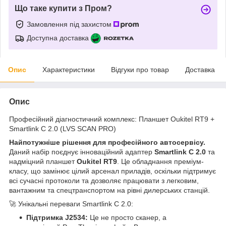
Що таке купити з Пром?
Замовлення під захистом
Доступна доставка
Опис
Характеристики
Відгуки про товар
Доставка
Опис
Професійний діагностичний комплекс: Планшет Oukitel RT9 +
Smartlink C 2.0 (LVS SCAN PRO)
Найпотужніше рішення для професійного автосервісу.
Даний набір поєднує інноваційний адаптер
Smartlink C 2.0
та
надміцний планшет
Oukitel RT9
. Це обладнання преміум-
класу, що замінює цілий арсенал приладів, оскільки підтримує
всі сучасні протоколи та дозволяє працювати з легковим,
вантажним та спецтранспортом на рівні дилерських станцій.
🚀 Унікальні переваги Smartlink C 2.0:
Підтримка J2534:
Це не просто сканер, а