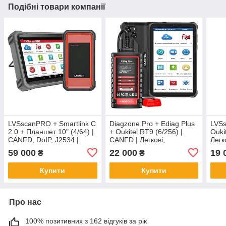
Подібні товари компанії
LVSscanPRO + Smartlink C
Diagzone Pro + Ediag Plus
LVS
2.0 + Планшет 10" (4/64) |
+ Oukitel RT9 (6/256) |
Ouki
CANFD, DoIP, J2534 |
CANFD | Легкові,
Легк
Легкові, Вантажівки | Top
Вантажівки, Електро |
Елек
59 000
22 000
19 
₴
₴
Edition
Захист IP68
IP68
Купити
Купити
Про нас
100% позитивних з 162 відгуків за рік