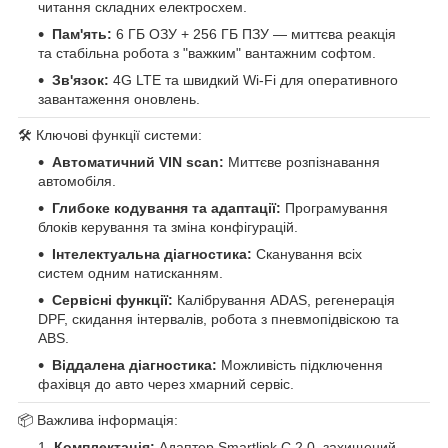
читання складних електросхем.
Пам'ять:
6 ГБ ОЗУ + 256 ГБ ПЗУ — миттєва реакція
та стабільна робота з "важким" вантажним софтом.
Зв'язок:
4G LTE та швидкий Wi-Fi для оперативного
завантаження оновлень.
🛠 Ключові функції системи:
Автоматичний VIN scan:
Миттєве розпізнавання
автомобіля.
Глибоке кодування та адаптації:
Програмування
блоків керування та зміна конфігурацій.
Інтелектуальна діагностика:
Сканування всіх
систем одним натисканням.
Сервісні функції:
Калібрування ADAS, регенерація
DPF, скидання інтервалів, робота з пневмопідвіскою та
ABS.
Віддалена діагностика:
Можливість підключення
фахівця до авто через хмарний сервіс.
📦 Важлива інформація:
Комплектація:
Адаптер Smartlink C 2.0, захищений